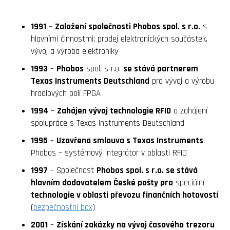
1991
–
Založení společnosti Phobos spol. s r.o.
s
hlavními činnostmi: prodej elektronických součástek,
vývoj a výroba elektroniky
1993
–
Phobos
spol. s r.o.
se stává partnerem
Texas Instruments Deutschland
pro vývoj a výrobu
hradlových polí FPGA
1994
–
Zahájen vývoj technologie RFID
a zahájení
spolupráce s Texas Instruments Deutschland
1995
–
Uzavřena smlouva s Texas Instruments
,
Phobos – systémový integrátor v oblasti RFID
1997
– Společnost
Phobos spol. s r.o. se stává
hlavním dodavatelem České pošty pro
speciální
technologie v oblasti převozu finančních hotovostí
(
bezpečnostní box
)
2001
–
Získání zakázky na vývoj časového trezoru