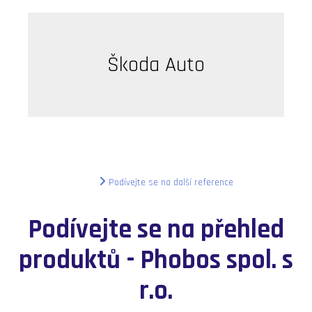
Škoda Auto
LKQ Praha
HSF Ostrava
SmVAK
ČD Praha Florenc
Podívejte se na další reference
Třinecké Železárny
Podívejte se na přehled
VUT Brno
produktů - Phobos spol. s
Slezská univerzita
r.o.
Karviná