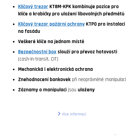
Klíčový trezor
KT8M-KPK kombinuje pozice pro
klíče a krabičky pro uložení libovolných předmětů
Klíčový trezor požární ochrany
KTPO pro instalaci
na fasádu
Veškeré klíče na jednom místě
Bezpečnostní box
slouží pro převoz hotovosti
(cash-in-transit, CIT)
Mechanická i elektronická ochrana
Znehodnocení bankovek
při neoprávněné manipulaci
Záznamy o manipulaci
jsou
uloženy
Více informací