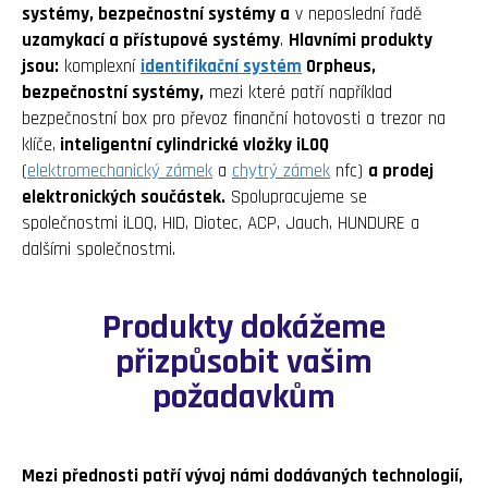
systémy, bezpečnostní systémy a
v neposlední řadě
uzamykací a přístupové systémy
.
Hlavními produkty
jsou:
komplexní
identifikační systém
Orpheus,
bezpečnostní systémy,
mezi které patří například
bezpečnostní box pro převoz finanční hotovosti a trezor na
klíče,
inteligentní cylindrické vložky iLOQ
(
elektromechanický zámek
a
chytrý zámek
nfc)
a prodej
elektronických součástek.
Spolupracujeme se
společnostmi iLOQ, HID, Diotec, ACP, Jauch, HUNDURE a
dalšími společnostmi.
Produkty dokážeme
přizpůsobit vašim
požadavkům
Mezi přednosti patří vývoj námi dodávaných technologií,