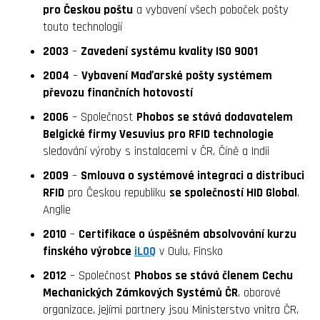
pro Českou poštu
a vybavení všech poboček pošty
touto technologií
2003
–
Zavedení systému kvality ISO 9001
2004
–
Vybavení Maďarské pošty systémem
převozu finančních hotovostí
2006
– Společnost
Phobos se stává dodavatelem
Belgické firmy Vesuvius pro RFID technologie
sledování výroby s instalacemi v ČR, Číně a Indii
2009
–
Smlouva o systémové integraci a distribuci
RFID
pro Českou republiku
se společností HID Global
,
Anglie
2010
–
Certifikace o úspěšném absolvování kurzu
finského výrobce
iLOQ
v Oulu, Finsko
2012
– Společnost
Phobos se stává členem Cechu
Mechanických Zámkových Systémů ČR
, oborové
organizace, jejími partnery jsou Ministerstvo vnitra ČR,