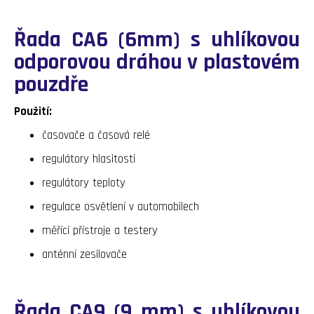
Řada CA6 (6mm) s uhlíkovou
odporovou dráhou v plastovém
pouzdře
Použití:
časovače a časová relé
regulátory hlasitosti
regulátory teploty
regulace osvětlení v automobilech
měřící přístroje a testery
anténní zesilovače
Řada CA9 (9 mm) s uhlíkovou