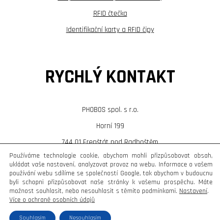
RFID čtečka
Identifikační karty a RFID čipy
RYCHLÝ KONTAKT
PHOBOS spol. s r.o.
Horní 199
744 01 Frenštát pod Radhoštěm
Používáme technologie cookie, abychom mohli přizpůsobovat obsah,
T:
+420 556 836 961
ukládat vaše nastavení, analyzovat provoz na webu. Informace o vašem
používání webu sdílíme se společností Google, tak abychom v budoucnu
E:
phobos@phobos.cz
byli schopni přizpůsobovat naše stránky k vašemu prospěchu. Máte
možnost souhlasit, nebo nesouhlasit s těmito podmínkami.
Nastavení
.
Více o ochraně osobních údajů
Copyright © Weiron Dynamics, s.r.o. |
Tvorba webových stránek
a
SEO
Souhlasím
Nesouhlasím