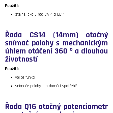
Použití:
stejné jako u řad CA14 a CE14
Řada CS14 (14mm) otočný
snímač polohy s mechanickým
úhlem otáčení 360 º a dlouhou
životností
Použití:
voliče funkcí
snímače polohy pro domácí spotřebiče
Řada Q16 otočný potenciometr