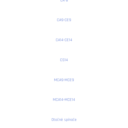
CA 6
CA9-CE9
CA14-CE14
CS14
MCA9-MCE9
MCA14-MCE14
Otočné spínače