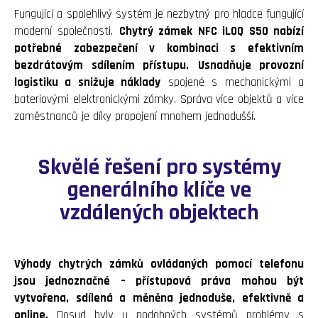
Fungující a spolehlivý systém je nezbytný pro hladce fungující
moderní společnosti.
Chytrý zámek NFC iLOQ S50 nabízí
potřebné zabezpečení v kombinaci s efektivním
bezdrátovým sdílením přístupu.
Usnadňuje provozní
logistiku a snižuje náklady
spojené s mechanickými a
bateriovými elektronickými zámky. Správa více objektů a více
zaměstnanců je díky propojení mnohem jednodušší.
Skvělé řešení pro systémy
generálního klíče ve
vzdálených objektech
Výhody chytrých zámků ovládaných pomocí telefonu
jsou jednoznačné – přístupová práva mohou být
vytvořena, sdílená a měněna jednoduše, efektivně a
online.
Dosud byly u podobných systémů problémy s