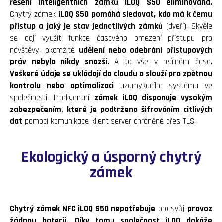
řešení inteligentních zámků iLOQ S50 eliminována.
Chytrý zámek
iLOQ S50 pomáhá sledovat, kdo má k čemu
přístup a jaký je stav jednotlivých zámků
(dveří). Skvěle
se dají využít funkce časového omezení přístupu pro
návštěvy, okamžité
udělení nebo odebrání přístupových
práv nebylo nikdy snazší.
A to vše v reálném čase.
Veškeré údaje se ukládají do cloudu a slouží pro zpětnou
kontrolu nebo optimalizaci
uzamykacího systému ve
společnosti. Inteligentní
zámek iLOQ disponuje vysokým
zabezpečením, které je podtrženo šifrováním citlivých
dat
pomocí komunikace klient-server chráněné přes TLS.
Ekologický a úsporný chytrý
zámek
Chytrý zámek NFC iLOQ S50 nepotřebuje
pro svůj
provoz
žádnou baterii.
Díky tomu společnost iLOQ dokáže