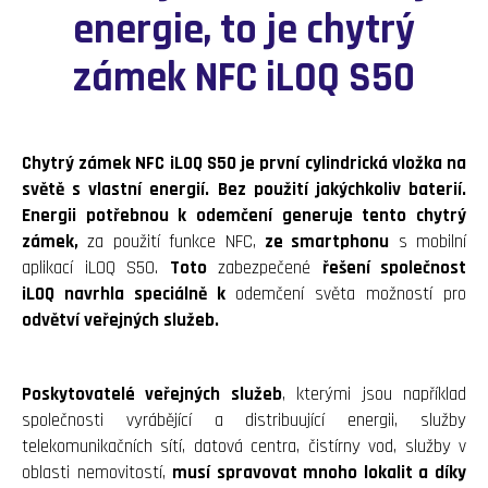
energie, to je chytrý
zámek NFC iLOQ S50
Chytrý zámek NFC iLOQ S50 je první cylindrická vložka na
světě s vlastní energií.
Bez použití jakýchkoliv baterií.
Energii potřebnou k odemčení generuje tento chytrý
zámek,
za použití funkce NFC,
ze smartphonu
s mobilní
aplikací iLOQ S50.
Toto
zabezpečené
řešení společnost
iLOQ navrhla speciálně k
odemčení světa možností pro
odvětví veřejných služeb.
Poskytovatelé veřejných služeb
, kterými jsou například
společnosti vyrábějící a distribuující energii, služby
telekomunikačních sítí, datová centra, čistírny vod, služby v
oblasti nemovitostí,
musí spravovat mnoho lokalit a díky