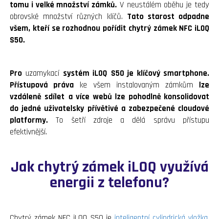
tomu i velké množství zámků.
V neustálém oběhu je tedy
obrovské množství různých klíčů.
Tato starost odpadne
všem, kteří se rozhodnou pořídit chytrý zámek NFC iLOQ
S50.
Pro
uzamykací
systém iLOQ
S50 je klíčový smartphone.
Přístupová práva
ke všem instalovaným zámkům
lze
vzdáleně
sdílet
a více webů lze pohodlně konsolidovat
do jedné uživatelsky přívětivé a zabezpečené cloudové
platformy.
To šetří zdroje a dělá správu přístupu
efektivnější.
Jak chytrý zámek iLOQ využívá
energii z telefonu?
Chytrý zámek NFC iLOQ S50 je
inteligentní cylindrická vložka
,