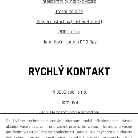
Inteligentní cylindrická vložka
Trezor na klíče
Bezpečnostní box (cash-in-transit)
RFID čtečka
Identifikační karty a RFID čipy
RYCHLÝ KONTAKT
PHOBOS spol. s r.o.
Horní 199
744 01 Frenštát pod Radhoštěm
Používáme technologie cookie, abychom mohli přizpůsobovat obsah,
T:
+420 556 836 961
ukládat vaše nastavení, analyzovat provoz na webu. Informace o vašem
používání webu sdílíme se společností Google, tak abychom v budoucnu
E:
phobos@phobos.cz
byli schopni přizpůsobovat naše stránky k vašemu prospěchu. Máte