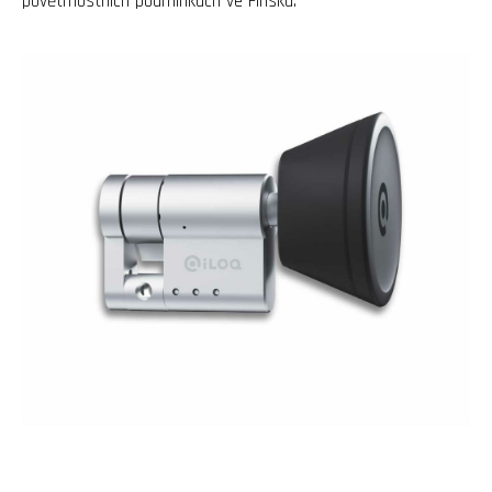
povětrnostních podmínkách ve Finsku.