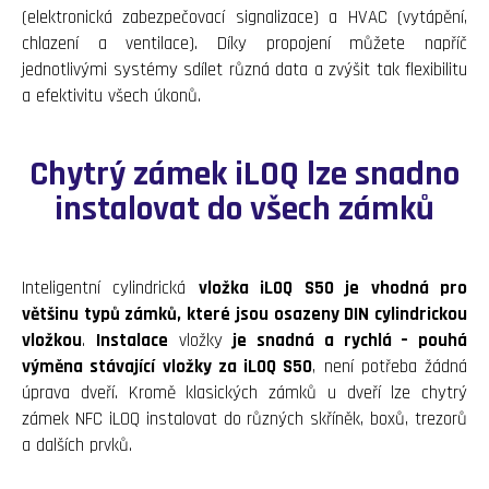
(elektronická zabezpečovací signalizace) a HVAC (vytápění,
chlazení a ventilace). Díky propojení můžete napříč
jednotlivými systémy sdílet různá data a zvýšit tak flexibilitu
a efektivitu všech úkonů.
Chytrý zámek iLOQ lze snadno
instalovat do všech zámků
Inteligentní cylindrická
vložka iLOQ S50 je vhodná pro
většinu typů zámků, které jsou osazeny DIN cylindrickou
vložkou
.
Instalace
vložky
je snadná a rychlá – pouhá
výměna stávající vložky za iLOQ S50
, není potřeba žádná
úprava dveří. Kromě klasických zámků u dveří lze chytrý
zámek NFC iLOQ instalovat do různých skříněk, boxů, trezorů
a dalších prvků.