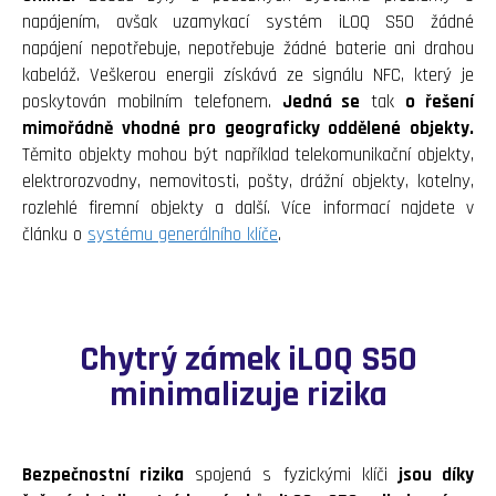
napájením, avšak uzamykací systém iLOQ S50 žádné
napájení nepotřebuje, nepotřebuje žádné baterie ani drahou
kabeláž. Veškerou energii získává ze signálu NFC, který je
poskytován mobilním telefonem.
Jedná se
tak
o řešení
mimořádně vhodné pro geograficky oddělené objekty.
Těmito objekty mohou být například telekomunikační objekty,
elektrorozvodny, nemovitosti, pošty, drážní objekty, kotelny,
rozlehlé firemní objekty a další. Více informací najdete v
článku o
systému generálního klíče
.
Chytrý zámek iLOQ S50
minimalizuje rizika
Bezpečnostní rizika
spojená s fyzickými klíči
jsou díky