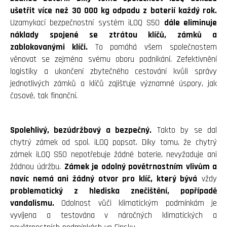
ušetřit více než 30 000 kg odpadu z baterií každý rok.
Uzamykací bezpečnostní systém iLOQ S50
dále eliminuje
náklady spojené se ztrátou klíčů, zámků a
zablokovanými klíči.
To pomáhá všem společnostem
věnovat se zejména svému oboru podnikání. Zefektivnění
logistiky a ukončení zbytečného cestování kvůli správy
jednotlivých zámků a klíčů zajišťuje významné úspory, jak
časové, tak finanční.
Spolehlivý, bezúdržbový a bezpečný.
Takto by se dal
chytrý zámek od spol. iLOQ popsat. Díky tomu, že chytrý
zámek iLOQ S50 nepotřebuje žádné baterie, nevyžaduje ani
žádnou údržbu.
Zámek je odolný povětrnostním vlivům a
navíc nemá ani žádný otvor pro klíč, který bývá
vždy
problematický z hlediska znečištění, popřípadě
vandalismu.
Odolnost vůči klimatickým podmínkám je
vyvíjena a testována v náročných klimatických a