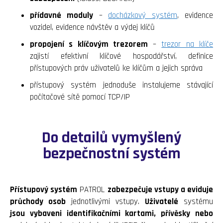
přídavné moduly
–
docházkový systém
, evidence
vozidel, evidence návštěv a výdej klíčů
propojení s klíčovým trezorem
–
trezor na klíče
zajistí efektivní klíčové hospodářství, definice
přístupových práv uživatelů ke klíčům a jejich správa
přístupový systém jednoduše instalujeme stávající
počítačové sítě pomocí TCP/IP
Do detailů vymyšlený
bezpečnostní systém
Přístupový systém
PATROL
zabezpečuje vstupy a eviduje
průchody osob
jednotlivými vstupy.
Uživatelé
systému
jsou vybaveni identifikačními kartami, přívěsky nebo