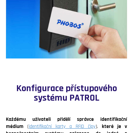
Konfigurace přístupového
systému PATROL
Každému uživateli přidělí správce identifikační
médium
(
identifikační karty a RFID čipy
),
které je v