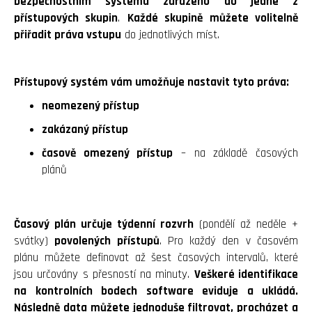
bezpečnostním systému zařazeno do jedné z
přístupových skupin
.
Každé skupině můžete volitelně
přiřadit práva vstupu
do jednotlivých míst.
Přístupový systém vám umožňuje nastavit tyto práva:
neomezený přístup
zakázaný přístup
časově omezený přístup
– na základě časových
plánů
Časový plán určuje týdenní rozvrh
(pondělí až neděle +
svátky)
povolených přístupů
. Pro každý den v časovém
plánu můžete definovat až šest časových intervalů, které
jsou určovány s přesností na minuty.
Veškeré identifikace
na kontrolních bodech software eviduje a ukládá.
Následně data můžete jednoduše filtrovat, procházet a