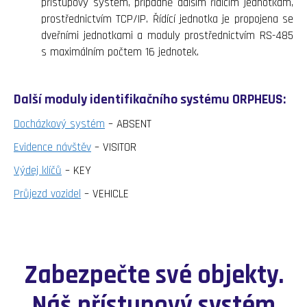
přístupový systém, případně dalším řídícím jednotkám,
prostřednictvím TCP/IP. Řídící jednotka je propojena se
dveřními jednotkami a moduly prostřednictvím RS-485
s maximálním počtem 16 jednotek.
Další moduly identifikačního systému ORPHEUS:
Docházkový systém
– ABSENT
Evidence návštěv
– VISITOR
Výdej klíčů
– KEY
Průjezd vozidel
– VEHICLE
Zabezpečte své objekty.
Náš přístupový systém