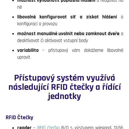
možnost vyhodnotit poplašná hlášení
a reagovat na
ně
libovolně konfigurovat síť a získat hlášení
o
konfiguraci a provozu
možnost manuálně uvolnit nebo zamknout dveře
a
deaktivovat či aktivovat vstupní body
variabilita
– přístupový vám dokážeme libovolně
upravit
Přístupový systém využívá
následující RFID čtečky a řídící
jednotky
RFID Čtečky
reader
–
RFID čtečka
R/O s výstupem wiegand, 13,56