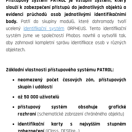
Přístupový systém PATROL je vstupní systém, který
slouží k zabezpečení přístupů do jednotlivých objektů a
evidenci průchodů osob jednotlivými identifikačními
body.
Patří do skupiny modulů, které dohromady tvoří
ucelený
identifikační systém
ORPHEUS. Tento identifikační
systém jsme ve společností Phobos navrhli a vytvořili tak,
aby zahrnoval kompletní správu identifikace osob v různých
objektech.
Základní vlastnosti přístupového systému PATROL:
neomezený počet časových zón, přístupových
skupin i událostí
až 50 000 uživatelů
přístupový systém obsahuje grafické
rozhraní
(schematické zobrazení chráněného objektu)
identifikační karty s nejvyšším stupněm
zabezpečení
(iClass, DESFire…)