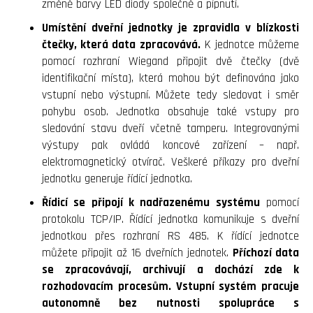
změně barvy LED diody společně a pípnutí.
Umístění dveřní jednotky je zpravidla v blízkosti
čtečky, která data zpracovává.
K jednotce můžeme
pomocí rozhraní Wiegand připojit dvě čtečky (dvě
identifikační místa), která mohou být definována jako
vstupní nebo výstupní. Můžete tedy sledovat i směr
pohybu osob. Jednotka obsahuje také vstupy pro
sledování stavu dveří včetně tamperu. Integrovanými
výstupy pak ovládá koncové zařízení – např.
elektromagnetický otvírač. Veškeré příkazy pro dveřní
jednotku generuje řídící jednotka.
Řídicí se připojí k nadřazenému systému
pomocí
protokolu TCP/IP. Řídící jednotka komunikuje s dveřní
jednotkou přes rozhraní RS 485. K řídící jednotce
můžete připojit až 16 dveřních jednotek.
Příchozí data
se zpracovávají, archivují a dochází zde k
rozhodovacím procesům. Vstupní systém pracuje
autonomně bez nutnosti spolupráce s