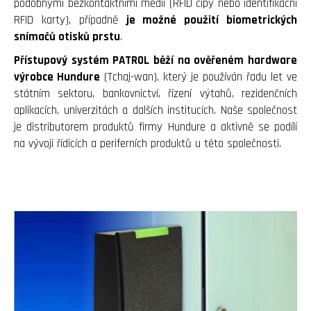
podobnými bezkontaktními médii (RFID čipy nebo identifikační
RFID karty), případně
je možné použití biometrických
snímačů otisků prstu
.
Přístupový systém PATROL běží na ověřeném hardware
výrobce Hundure
(Tchaj-wan), který je používán řadu let ve
státním sektoru, bankovnictví, řízení výtahů, rezidenčních
aplikacích, univerzitách a dalších institucích. Naše společnost
je distributorem produktů firmy Hundure a aktivně se podílí
na vývoji řídicích a periferních produktů u této společnosti.